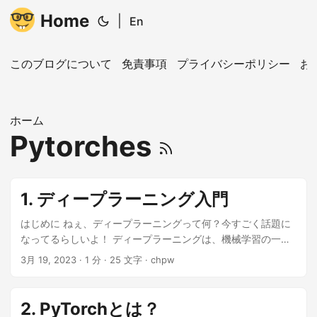
Home
|
En
このブログについて
免責事項
プライバシーポリシー
お