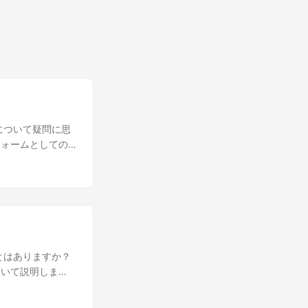
について疑問に思
フォームとしての
2人のキャラクター
の力って知って
よりも、人々の注意
んだね！🤓 そう
能性があるプラッ
るの？🤩 それは
んだよ。一緒に、
とはありますか？
力、YouTube
ついて説明しま
ーしました。この
ぇねぇ、ビデオコ
いきます。あっと
えてくれる？🧐