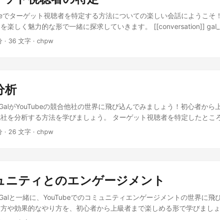
わ！その後、キャッチーなタイトル、サムネイル、SEOを使って YouT
。🚀 あー、そうすれば人々が簡単に私のビデオを見つけられるんだね！ 
ubeでターゲット視聴者を特定する方法についての楽しい会話にようこそ！G
り、他のクリエイターとコラボしたり、広告を使ったりしてみましょう。
しく魅力的な形で一緒に探求していきます。 [[conversation]] gal_no
に届くんだね！ その通り！規模が大きくなったら、 YouTubeチャンネ
ンネルのターゲット視聴者の特定について話しましょう！’ geek_eager: 
分 · 36 文字 · chpw
きるわ！💰 すごいね！他に何かある？ うん、目標を立てて困難を乗り
んだ！’ gal_explaining: ‘コンテンツを作るとき、誰のために作っ
つことが大事よ。🏆 できるよ！ 素晴らしい！最後に、データやトレンド
視聴者とは、あなたの動画に興味を持ってくれる人たちのことです。’ geek
調整 することね。📈 わかった！成長を続けるために学んで適応するん
どうやってターゲット視聴者を見つけるんだろう？’ gal_smiling: ‘
ubeで100万人の登録者を獲得する方法について理解できたでしょう。ユ
ンテンツのタイプを考えてみてください。あなたの動画を楽しむであろ
ス、強力なツール、大規模な視聴者を持つYouTubeは、ビデオコンテ
合分析
しょう。’ geek_thinking: ‘うーん、料理に関する動画を作る場合
ての最適な選択肢です。次のチャプターでは、YouTubeで100万人の
人たちかな？’ gal_happy: ‘その通り！すぐにつかんできたね！’ gal_en
とGalがYouTubeの競合他社の世界に飛び込んでみましょう！初心者か
解説します。お楽しみに！😃
ルソナを作成してみましょう。これは、理想の視聴者を代表する架空の
社を分析する方法を学びましょう。 ターゲット視聴者を特定したところで、
景、あなたのコンテンツに合った具体的な興味を持たせてください。’ gee
ることについて話しましょう！ おお、準備はできてるよ！競合分析の方
分 · 26 文字 · chpw
どのような文脈の文章か分からないため、以下のように様々な状況を想
テンツに類似したチャンネルを特定します。これらがあなたの競合他社
す。適切な続きを選択してください。 小説の続き: 彼は言葉をつぶや
すればいいの？ 次に、 彼らのコンテンツを研究 してください。彼ら
れた。彼の瞳は徐々に闇に慣れてきて、その奥に見えるぼんやりとした
聴者を引き付けるために使用する手法など、パターンを探します。 そ
何か確かめるために進む決意を固めた。その先には、彼が探し求めてい
彼らのコンテンツのギャップを見つけ、 自分の動画を改善するために 
ないと期待に胸を膨らませた。 記事の続き: データ分析において、意
コミュニティとのエンゲージメント
敗を避けることができます。 すごいね！他に何かある？ そうだね！ 
常に重要です。これにより、企業は競合他社に対して優位性を確保し、
てみて。彼らの動画のコメントやいいね、シェアをチェックしてね。こ
とGalと一緒に、YouTubeでのコミュニティエンゲージメントの世界に
ます。今後のデータ分析の進歩に伴い、企業はますます大量のデータを
、何が好まれないのかがわかるよ。 ワォ、まるでYouTubeの探偵みたい
方や効果的なやり方を、初心者から上級者まで楽しめる形で学びましょ
れるでしょう。 短編小説の続き: 彼女は、星空を見上げながら、未来
ざいます。これでYouTubeで競合他社を分析する方法がわかりました！
ミュニティとの関わり方だよ！ 楽しそう！どうやってやるの？ コメントに返