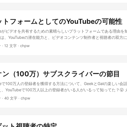
beの達人になれるでしょう！😃🚀
オコンテンツはビジュアル、サウンド、ストーリーテリングを組み合わ
て魅力的なんだよ！📺✨ わぉ、それってすごいね！だから、すべての
感じなのかな？🌟 その通り！ビデオは複雑な情報を楽しくてわかりや
プラットフォームとしてのYouTubeの可能性
みんながそれを見るのが好きなんだよ。🥰 ハハ、だから週末中に猫の
！🐱 ハハ、わかる！でもね、ビデオコンテンツは楽しむだけじゃなく
Tubeがビデオを共有するための素晴らしいプラットフォームである理由を
与えるものもあるんだよ。📚 おわりに これで、ビデオコンテンツの
は、YouTubeの潜在能力と、ビデオコンテンツ制作者と視聴者の双方
アル、サウンド、ストーリーテリングの完璧な融合が、私たちを魅了し
た方法を調査します。GeekとGalがYouTubeの驚異について語り合
分 · 12 文字 · chpw
います。次の章では、これらの素晴らしいビデオを共有するためのプラ
beがビデオのプラットフォームとしてなんでこんなにすごいのか知ってる？
の潜在能力について探ります。お楽しみに！😃
いな。教えてくれる？🧐 もちろん！YouTubeは何十億人ものユーザ
ら、あなたのビデオが大勢の人に届く可能性があるんだよ！🌎🎥 わぉ
そうなんだ！それに、YouTubeは制作者にとってビデオをアップロード
ミリオン（100万）サブスクライバーの節目
好きなコンテンツを簡単に見つけて視聴できるようになってるんだ。💕
者も視聴者も使いやすいってことだね？😄 その通り！さらに、YouTu
ubeで100万人の登録者を獲得する方法について、GeekとGalの楽しい
の強力なツールがあるんだよ。例えば、アナリティクスや収益化オプシ
、YouTubeで100万人以上の登録者がいる人がいるって知ってた？😮
たくさんのユーチューバーがいるわけだね！🤣 おわりに これで、YouT
やすの？ 実は、いくつか大事なステップがあるの。学びたい？🤓 も
分 · 40 文字 · chpw
ットフォームとしての潜在能力がわかりましたね。使いやすいインター
理解 して、彼らが好きなビデオを作ることが大事よ。💗 なるほど、人
規模な視聴者を持つYouTubeが、ビデデオコンテンツ制作者や視聴者
うなの！次に、 独自のビデオスタイルを作り出す ことで、他の人と差をつ
った理由も納得です。次の章では、YouTubeで100万人の登録者を獲
面白いものを作るんだね。それで次は？ 次に、 高品質なビデオ を作
しみに！😃
ィオ、編集が良いものにするの。🌟 うわぁ、考えることがたくさんあ
ターゲット視聴者の特定