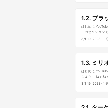
いう間にYouTu
もちろん！ビデ
ちゃくちゃ面白く
入れてるみたいな
1.2. 
とができるから、
してしまったんだ
はじめに You
スピレーションを
このセクションで
したね！ビジュ
入りの目的地になっ
3月 19, 2023
· 1 
るように働いて
ねぇ、YouTu
てのYouTube
なによくわからな
ットフォームだか
人数だね！😮 
1.3. 
単で、視聴者には
ね！だから、制作
はじめに YouT
を成長させるため
しょう！ ねぇねぇ
📈 ハハ、だから
やってそんなに増
3月 19, 2023
· 1 
するためのプラ
まず、 視聴者を
ツール、そして大
らないとね！ そ
入りの目的地にな
かった！個性的で
説明します。お楽
て、照明、オーデ
2.1. 