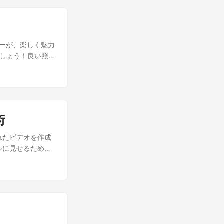
ネイル も工夫して
ラを安定させるための三
るよ！ おわりに
には？’
だけでなく、独自
Dパネルを使った照明
しい動画を作成し
dding: ‘いい質
ターが、楽しく魅力
さい。 夕暮れ
ましょう！良い照明
今日の失敗に思い
自然光もいいけ
に感じた。彼女の
 へぇ、照明がこん
が創造した美しい
だよ！視聴者には
は夢とはほど遠い
イク が必要にな
彼は、若い女性が
 ショットガンマイ
悲しんでいる
術
とオーディオに関
うな顔と親切そう
は、強い影を避けて被写
れたビデオを作成
私の作品は皆に無
ックして、背景音
ルに見せるための
ら言った。 老人
ビデオの クリア
にでもあるもの
！次は何？ 次
のを創り出し、他
ましょう。 オーデ
を調整することで
あるね！ おわりに
ンテンツを作成す