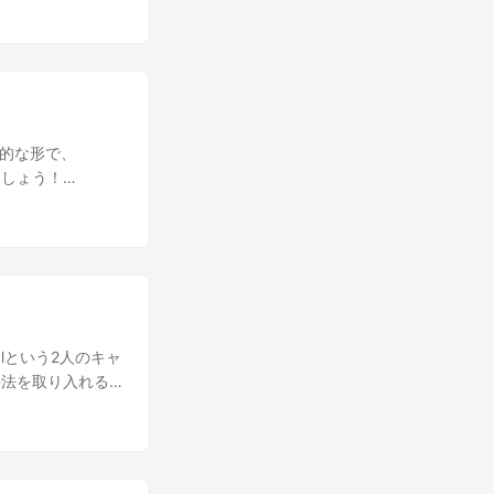
伝えてきた。彼女
です。しかし、一
フィードバックを
道のりも乗り越え
た夢を叶えるべ
を喜ぶよ。 いい
く広がる青空へ、
い伝えが記されて
質疑応答やプレミア
彼方まで運ぶメッセ
っくりと波間を進
特別感を高めるい
合い、団結してい
ことも忘れずに
た。洞窟の中は暗
。 わー、新しい
力的な形で、
に、突然目の前に
ましょう！
宝石が無数に散ら
curious: ‘そう
合った。 しか
ゲットとなる視聴者
窟を脱出すること
を特定するには、あな
結力、そして冒険
なたの動画が解決
を作るなら、ターゲッ
！さあ、次に競合他
の？’
alという2人のキャ
て、あなたのコンテン
手法を取り入れる
ジメントを見てア
beチャンネルのための
て、学んでいこう。’
います！ 最初のス
ted: ‘うわー、
あるトピックを選ぶ
ィを築くのを助ける
ですか？’
作るのよ。’