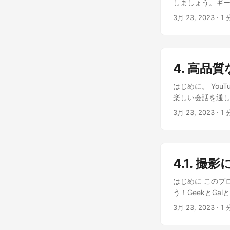
しましょう。ギ
YouTubeチ
ょう。 動画を本
3月 23, 2023
· 1 
アルスタイル、
でストーリーテリ
視聴者とのつなが
つながりを作る 
は、視聴者の注意
物語を面白くする
4. 高品
ればいいんだろう
るよ。ドラマみた
はじめに。 Yo
てみるね！ おわ
楽しい会話を通し
た。フックや構
がとっても重要な
3月 23, 2023
· 1 
よると、社会的
本的な機器 に投
仕事環境や家庭
確保し、 外部マ
し、これらの要
いいの？ 編集技
ている。 学校は
と。 特殊効果で猫
定や自己評価に
4.1. 
高品質な動画を
重することを学
画を磨き上げまし
はじめに このブ
ーダーシップスキ
動画制作のポイン
う！GeekとG
や過度の競争が
ツを考えましょう
機器があれば動画
学校生活をサポー
3月 23, 2023
· 1 
自性 と 魅力 
一番大事なものか
ートするために
例えば、面白い
ら、 デジタル一
や感情を自由に