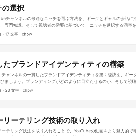
raging: ‘2つ目のステップは、ブランドアイデンティティを一貫させること
r: ‘僕の私は広い花畑を見渡しながら、その美しさにただただ圧倒された。
ッチの選択
ーン、メッセージが、ニッチとターゲットオーディエンスに合致して共
りどりの花々が風に揺れている様子は、まるで絵画のようだった。私は
_wondering: ‘わかりました！ 最後のステップは？’ gal_excited: ‘
uTubeチャンネルの最適なニッチを選ぶ方法を、ギークとギャルの会話に
足を踏み入れた。 空には青白く透き通るような雲が浮かび、まるで水
です。これによって、コンテンツがもっと魅力的で印象に残るものにな
、専門知識、そして視聴者の需要に基づいて、ニッチを選択する洞察を
。各々の花が持つ独特の香りが、風に乗って鼻先まで届く。花々の調べ
ek_amazed: ‘ビデオ制作にこんなに考慮すべきことがあるなんて、気
画スタイルを作り出すために、 ニッチを選ぶ ことが大事だよ！ 楽し
こえた。 歩を進めるたびに、新しい種類の花が目に飛び込んでくる。
分 · 17 文字 · chpw
roud: ‘そのとおり！ でも、これらすべてを組み合わせることで、競合から差
つければいいの？ 情熱と専門知識 を考慮することから始めてみて。ト
れが輝いている光景は、まるで自然が作り出す奇跡のようだった。私は
その日、緑豊かな森を散歩していた。木々の間から差し込む太陽の光が
あることが、魅力的なコンテンツを作成するために重要だよ！ なるほ
らく立ち止まって見入ってしまった。 しばらくすると、遠くに小さな
いた。空気は清々しく、深呼吸をするだけで気持ちが晴れやかになる感
次に、 視聴者の需要 を探してみて。そのトピックに人々が興味を持っ
のベンチが置かれていて、そこに座ることで花畑を一望できるようにな
は鳥のさえずりや木々が揺れる音が聞こえてきた。自然の調べに心地よ
あなたのユニークな視点に余地があるかどうかを調査するのよ。 わかった！
しの休息を楽しんだ。 風がそよそよと吹き抜ける中、私は花畑の美し
じた。 しばらく歩いていると、小川に出くわした。水は透き通ってお
一貫したブランドアイデンティティの構築
を見つけたかどうかを知ることができるの？ 情熱、専門知識、視聴者
刻んだ。いつまでも変わらないこの美しさを、これからも守っていかな
岸には色とりどりの花々が咲いていて、彼らもこの美しい日を楽しんで
れば、素晴らしいコンテンツを作成するためのしっかりとした土台がで
して、再び立ち上がり、花畑を後にした。
Tubeチャンネルの一貫したブランドアイデンティティを築く秘訣を、ギー
眺めていると、遠くで木の葉がざわめく音が聞こえてきた。 好奇心に
beで大活躍するのが楽しみだ！😂 おわりに。 情熱
学びましょう。ブランディングがどのように目立たせるのか、そして視
な妖精を見つけた。彼女は泣きながら、何かを探しているようだった。
理解しましょう。 ニッチを選んだら、 一貫したブランドアイデンティ
たのか尋ねてみた。彼女は、お気に入りの指輪を落としてしまい、どこ
分 · 23 文字 · chpw
！ かっこいいね！でも、それってどうして大切なの？ 強いブランドア
たと言った。 私は彼女の悲しみを見て、助けてあげることに決めた。
立つ ようになり、コンテンツが印象に残るようになるのよ。 なるほど
こにも指輪は見つからなかった。そんな時、ふと目に入った鳥が何か光
ブランドを作れるの？ ビジュアルスタイル に注目してね。色やフォン
づいた。私たちはその鳥を追いかけ、とうとう大きな樹の根元まで辿り
ら、動画の中で一貫した トーン と 人格 を作り出して、視聴者とつな
をよく見ると、そこには指輪が輝いていた。妖精は喜びに満ちた顔
ストーリーテリング技術の取り入れ
ブランドの一貫性を保つんだろう？ コンテンツやデザイン要素を事前に
イド にすべての情報をまとめておいて、動画を作成するときにすぐ参
リーテリング技法を取り入れることで、YouTubeの動画をより魅力的で
アイデアだね！まるでYouTubeで成功するためのレシピみたいだ！😂 お