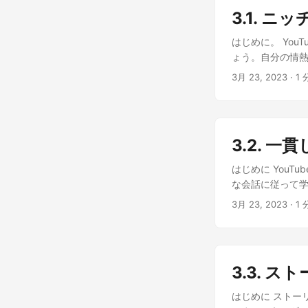
gal_encou
geek_eage
3.1. ニ
ビジュアル、ト
つける中、色と
ましょう。’ geek
はじめに。 Yo
め、花畑の中へと
取り入れること
ょう。自分の情熱
く広がっていた
なります。’ ge
ず、ユニークな動
い音楽のように聞
3月 23, 2023
· 1 
🤩’ gal_p
最適なニッチを見
共存し、それぞ
なビデオス私は
れに関する知識が
心を奪われ、しば
美しく照らして
すればいいの？ 
木陰には、一組
を歩くと、耳に
YouTubeで
ンチに座り、しば
らいでいくのを感
3.2. 
ぴったりのニッチ
その瞬間を心に
ほどだった。川
たニッチが見つか
心に誓った。そ
はじめに You
た。そんな風景を
ニッチでYouTu
な会話に従って
へ進むと、小さ
がりを築くのかを
づき、何があっ
3月 23, 2023
· 1 
次のステップだよ
なくなってしまっ
は、競合から 目
し始めたが、ど
すれば、一貫した
飛んでいるのに気
などだよ。それか
まっていた場所
3.3. 
よ！ どうやって
ブランディングガ
はじめに ストー
るの！ それいい