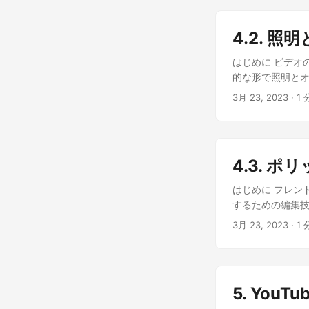
ね。 なるほど、
も大丈夫！ わかった
たちの意見に耳
ね。それが視聴者
脚が必要だよ。ブレ
これで、高品質
4.2. 
gal_smili
性と魅力を持っ
を用意しよう。’ g
はじめに ビデオ
ましょう！頑張っ
問ね！前文があり
的な形で照明とオ
時、ジェーンは
は、ビデオのクオ
3月 23, 2023
· 1 
を馳せていた。
ど、 ソフトボッ
作品は、批評家か
なに重要だなんて
風景画を思い出
っきりと聞こえる
ものだった。 す
るんだ。 どのマ
涙を流しているの
4.3. 
ク 、 USBマ
の？」と老人が
する他のヒントはある
はじめに フレン
な態度に安心し、
体がちゃんと明
するための編集技
視され、批評家か
を最小限に抑え
編集技術 につい
は彼女の肩に手
3月 23, 2023
· 1 
なストーリーライ
だ。君がその絵を
に、 カラーグレ
人に喜びを与える
ィオはどうするの
オーディオ品質を
5. You
これで、磨かれ