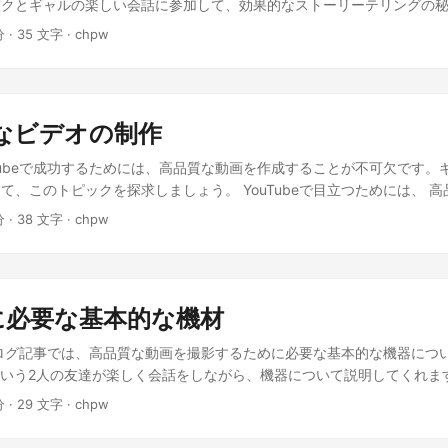
ークとギャルの楽しい会話に参加して、効果的なストーリーテリングの
ャンネルのために一貫したブランドアイデンティティを築く重要性が理解で
当に目立たせるためには、 ストーリーテリング技法を取り入れる ことが
分 · 35 文字 · chpw
トーン、そして人格に焦点を当てることで、印象に残る、魅力的なチャ
ングが大切なの？ ストーリーテリングは、視聴者の 注意を引き付け 、
りを深めることができます。ハッピー・ブランディング！😃
のに役立つの。 それはすごいね！どんなストーリーテリング技法を使え
を引くための フック から始めて、始まり、中盤、終わりという 構造 
ために 紛争 と 解決 を使ってね！ どうやってドラマチックすぎない
質なビデオの制作
？ 自分が直面する 課題 や、犯す 間違い 、克服する 障害 を紛争とし
いにならなくても大丈夫だよ！😂 わかった！次の動画にストーリーテ
uTubeで成功するためには、高品質な動画を作成することが不可欠です。
りに これで、YouTubeの動画にストーリーテリング技法を取り入れる
て、このトピックを探求しましょう。 YouTubeで目立つためには、 高
造、紛争を使って、視聴者に響く魅力的なコンテンツを作成しましょう
んだよ！ どうしたら最高の動画が作れるの？ まず、良いカメラ、マイ
分 · 38 文字 · chpw
ストレスや環境要因が子供の成長に大きな影響を与えることが分かって
資することね。 わかった！それじゃあ、照明と音声はどうすればいいの？
内のコミュニケーションが子供の自己肯定感や将来の成功に関連してい
イク を使って音質を向上させるようにしてね！ なるほど！動画をどう
因だけでなく、子供たちが日々直面する学校や友達との関係もまた、彼
術 を学んで、ソフトウェアを使って動画をカット、並べ替え、エフェク
、子供たちが社会的スキルや知識を習得する場であり、友達との関係は
をスーパーヒーローに見せるのが楽しみだ！🦸‍♀️😸 おわりに。 これで、Y
関連している。友達との良好な関係は、子供たちが自分の意見を表現し
撮影に必要な基本的な機材
制作する基本がわかりました。必要な機器に投資し、照明と音声に注意
ぶ機会を提供している。また、友達と協力して課題に取り組むことで、
ょう。練習を重ねれば、あなたのコンテンツも輝くこと間違いなし！😃-
ログ記事では、高品質な動画を撮影するために必要な基本的な機器につ
ルも身につけられる。 しかし、学校生活には様々な問題も潜んでいる
トを押さえたら、YouTubeでの人気を獲得するために、独自性と魅力
alという2人の友達が楽しく会話をしながら、機器について説明してくれま
子供たちの精神的健康に悪影響を及ぼすことがある。このため、教育者
。視聴者の興味を引くタイトルとサムネイルも重要です。 さらに、視聴
の品質が格段にアップするって知ってた？ ほんとうに？どんな機器が必
トし、問題に対処する方法を見つけることが重要である。 一方、親は
分 · 29 文字 · chpw
を持ったコンテンツを考えることも大事だよ！ うーん、どんなコンテンツ
ら始めようよ、カメラ！ 確かに！どんなカメラがいいの？ 高品質な映
、家庭内でのコミュニケーションの質を高めることが求められる。子供
チャレンジや教育的な動画、感動的なストーリーなど、視聴者が共感で
眼レフカメラやミラーレスカメラ がいいね。でも、スマホのカメラがい
表現できる環境を整えることで、彼らの自己肯定感や自尊心が向上する