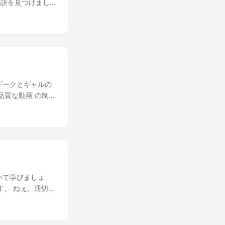
秘訣を見つけまし
きました。ビジュ
大切だよ！ なん
ンネルを作成し、
彼らと 感情的な
ばいいの？ まず
を作りましょう。
紛争を動画に追加す
て使うことができ
リングを取り入れ
ギークとギャルの
重要性がわかりまし
品質な動画 の制作
。頑最近の研究に
ク、三脚などの 基
いる。特に、親の
 適切な照明 を
るとされる。しか
やって磨き上げれば
らの発達に寄与し
トを追加するこ
子供たちの心の安
ouTube向けの
、相手の意見を尊
し、編集技術で動
チームワークやリ
 続き 高品質な
いて学びましょ
。例えば、いじめ
を持ったコンテン
す。 ねぇ、適切な
や親は子供たちの
者に惹かれる 独
要なの？ まずは
子供の成長をサポ
がいいんだろう？
像を撮りたいな
たちが自分の考え
きる内容がいい
いものならそれで
。また、親が子供