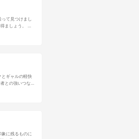
です。チャンネルの
太陽がやさしく照り
感を呼ぶようにし
そっと草を踏みし
最後に、物語の手法を
沿って見つけまし
彩画のように優し
り、共有しやすく
得ましょう。 ま
は、まるで心地よ
づきませんでした！
みだね！どうやって
たくさんの花々が
別化されたユニーク
ピックを愛し、そ
その美しい景色に
、苔むした地面を
ど。他に何を考慮
木陰を見つけた。
じがした。森の中
ているか、そして
っていた。私はベ
く包まれ、心が安
どうやって自分に
い景色を堪能し、
り、小石が見える
の需要を兼ね備え
ければならないと
いるかのようだっ
きるわ！ 最適な
クとギャルの軽快
駆られて音の方向
聴者との強いつな
私はその妖精に近
ティ を築くことが
にあるのか分から
イデンティティ
一緒に森の中を探
！どんな要素に注目
るものをくわえて
ト、グラフィック
着いた。 鳥が止
がることが大切だ
計画しておくの。
照できるようにす
印象に残るものに
わりに これで、