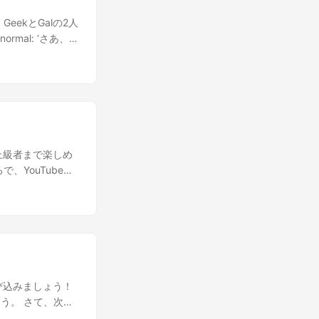
ube向けにビデオ
さあ、SNSで ビ
eekとGalの2人
 そうすればも
rmal: ‘さあ、
ルを収益化 してお
‘ぜひ！この話題につ
越えることで やる
ているか知りたいで
に基づいて 成功
_nodding:
だね！ おわりに
あなたが取り上げるト
ーザーフレンドリー
う人々の年齢、興
ンツのクリエイタ
、ターゲット視聴者は
登録者を獲得する方
couraging:
ら上級者まで楽しめ
キャラクターで
YouTubeで
k_amazed:
法を教えて！ ま
定し、それぞれの
です。 わかっ
くと、薄暗い部屋の
が扱うトピック、ビ
形が見え始めた。
の情報をどう活用
た秘密の扉が待っ
活用します！彼らの
思決定の過程を明確
視聴者のエンゲージ
市場での成功を収
れで視聴者が何を
飛び込みましょう！
活用して戦略を立
だね！🔍 おわり
う。 さて、次は
への不安を感じてい
類似チャンネルを
信 してね。これで