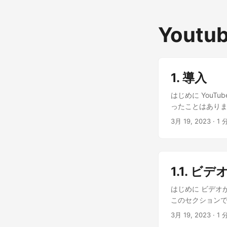
Youtu
1. 導入
はじめに You
ったことはありま
潜在能力、および
3月 19, 2023
· 1 
が、楽しく魅力的
る？🤔 いや、
を引き付けるのが上
なの！YouTu
1.1. 
トフォームなんだ
ね、視聴者を理
はじめに ビデオ
この目標を達成す
このセクション
のプラットフォ
す。GeekとG
3月 19, 2023
· 1 
ブログシリーズ
ンテンツがどうし