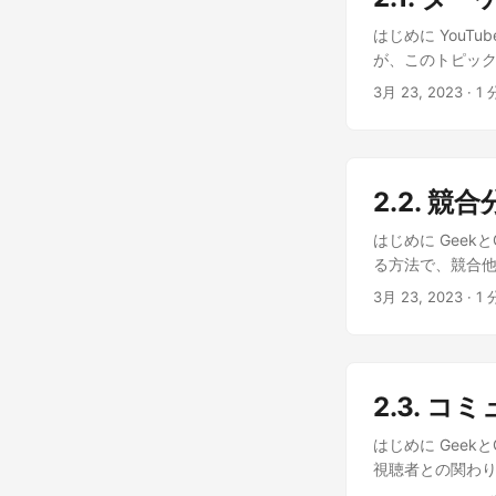
てみる価値はある
を最適化 するの
はじめに YouT
デオを宣伝 した
が、このトピックを楽
っとたくさんの人
YouTubeチャ
3月 23, 2023
· 1 
金を稼ぐこともで
いてもっと学びたい
気と継続力 を保
すよね。ターゲット
を測定し、戦略を
‘わかった！でも、
これで、YouT
ピックや作るコ
なインターフェー
2.2. 競
味、好みを考慮しま
ーや視聴者にとっ
食べ物や料理が好きな
はじめに Geek
法をさらに詳しく
‘さて、視聴者ペ
る方法で、競合他
す。彼らに名前、背
競合他社を分析す
3月 23, 2023
· 1 
‘わあ、これは、
ず、あなたのコン
続きを書いていま
た！それからどう
中に足を踏み入
デオスタイル、視
彼は、その形が
すればいいの？ 
ているのかもしれ
2.3. 
成功から学び、失
にすることは非
メントを分析 し
はじめに Geek
めることができ
楽しんでいるのか
視聴者との関わり
てることが求めら
に おめでとうご
YouTubeコ