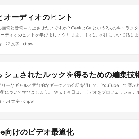
視聴者に響くコンテンツを考えてみるよ！ 忘れずに、 タイトル と サム
！他には何が必要？ [[conversation]] gal_proud: ‘次に、カメ
を傾け、彼らの立場を理解し
の最初の印象だから！ ありがとう！努力して、素晴らしい動画を作成す
ブレの動画は誰も見たくないでしょ！’ geek_ready: ‘三脚、了解！他
な動画の制作に必要なスキルや知識を身につけました。機器や編集技術
照明とオーディオのヒント
ng: ‘もちろん！照明も大事だよ。自然光を利用するか、ソフトボックスやLE
たコンテンツやタイトル、サムネイルも大切です。練習を続け、素晴ら
eek_excited: ‘いい照明って大事だよね！音声はどうすればいい？’ gal_no
の画質と音質を向上させたいですか？GeekとGalという2人のキャラク
てください！😊
ませんので、新しい物語の続きを作成します。物語の続きを読んでくだ
ーディオのヒントを学びましょう！ さあ、まずは 照明 について話し
長い一日の終わりに足を伸ばして、湖畔のベンチに座っていた。彼女は
リティに大きな違いをもたらすんだよ。 どんな照明を使えばいいの？ 
分 · 27 文字 · chpw
彼女の画家としての夢は、今日のアートショーで完全に破壊されたよう
クスライト や LEDパネル を使って明るい環境を作ることもできるよ。
ら酷評され、顧客にもほとんど注目されなかった。 ジェーンは、彼女
知らなかった！オーディオはどうなの？ オーディオも同じくらい重要
し、涙がこぼれた。彼女は何年もの間、この瞬間を夢見てきたが、現実
ようにしたいからね。だから、高品質なオーディオを録音するために マ
ると、突然、湖畔に現れた年老いた男性がジェーンの前に立っていた。
イクを買えばいいの？ いくつかの選択肢があるよ！ ラベリアマイク 、
を見て、慰めようとしているようだった。 「若い娘よ、なぜそんなに
ポリッシュされたルックを得るための編集技
イク など、ニーズと予算に応じて使い分けられるんだ。 ありがとう！照明
尋ねた。ジェーンは最初、老人に話すことをためらったが、彼の優しそ
？ [[conversation]] gal_laughing: ‘もちろん！照明について
ドリーなギャルと意欲的なギークとの会話を通して、YouTube上で磨か
話し始めた。 「私は画家です。今日は私の初めてのアートショーで、
るくなるように気をつけてね。オーディオについては、常に音量をチェ
術について学びましょう。 やぁ！今日は、ビデオをプロフェッショナ
らも酷評されました。もう絵を描く気になれません」と彼女は泣きなが
ること。それから最後に面白いヒント：工事現場の隣
て学ぶわよ！ おお、それは素晴らしいね！どこから始めるの？ まずは、
を置き、慰めるように言った。「だからといって諦めるのか？失敗は誰
分 · 34 文字 · chpw
ン と スムーズなトランジション の重要性を理解しましょう。 わかった
描く理由は何だ？」 ジェーンは考え込んで言った。「私は…美しいも
ーディング によってビデオの視覚的魅力を向上させる方法について話し
ために絵を描いています。」 老人はにっこり笑って
？ いい質問ね！バックグラウンドノイズを除去し、オーディオレベル
向上 させる方法について話しましょう。 うわぁ、学ぶことがたくさん
Tube向けのビデオ最適化
たビデオを作成するための編集技術の概要を学びました。素晴らしいコ