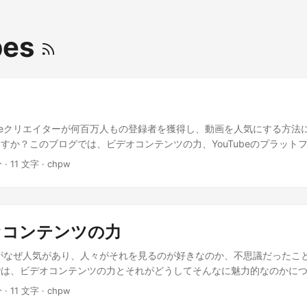
bes
Tubeクリエイターが何百万人もの登録者を獲得し、動画を人気にする方法
すか？このブログでは、ビデオコンテンツの力、YouTubeのプラット
百万人の登録者への道のりについて話し合います。GeekとGalという
分 · 11 文字 · chpw
な形でコンセプトを案内してくれます。 ねぇねぇ、ビデオコンテンツ
それが何か特別なことなの？🧐 それはね、ビデオはテキストや画像だけ
手なんだよ！📹✨ ああ、なるほど。だからYouTubeがこんなに人気な
beは、クリエイターが動画を共有し、何百万人もの人々に届ける無限の可
ビデオコンテンツの力
よ。🌍 うわぁ、百万人の登録者？それはすごいことだね！どうやってや
解し、ユニークなコンテンツを作成し、効果的に宣伝することが大切な
がなぜ人気があり、人々がそれを見るのが好きなのか、不思議だったこ
る秘密をすべて探っていこうね！😉 おわりに 以上で、ビデオコンテンツの
では、ビデオコンテンツの力とそれがどうしてそんなに魅力的なのかに
ームとしての潜在能力、および百万人の登録者への道のりの基本をカバ
alと一緒に、この興味深いトピックについて楽しい会話をしましょう！ ね
分 · 11 文字 · chpw
の次回以降では、それぞれのトピックについてさらに詳しく掘り下げて
てこんなにパワフルなのか知ってる？🤔 うーん、よくわからないな。教