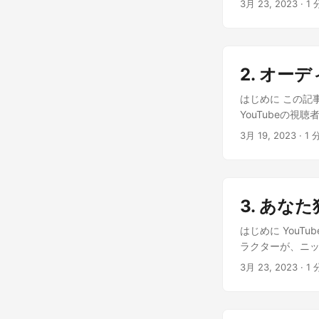
た。だが、その
3月 23, 2023
· 1 
特定し、彼らの
視聴者とつながり
は、自分の夢を
般的な物語の続き
求める ことも大
て、遂に夢を叶え
く、その地図を
アイデアだね！他
夢と希望を乗せて
いた。彼は友人た
公開などでリア
ージ、 いつか届
み、遥か彼方に
2. オー
い方法だよ。 そ
た。そして、とう
ね。お互いから学
はじめに この記
く、ぬめった岩
YouTubeの友
YouTubeの
光が差し込んでき
[[conversati
ばり、壁には美し
3月 19, 2023
· 1 
だよ！でも、どうや
し、その瞬間、
を特定しましょう。’ 
ができた。だが
たのコンテンツ
の経験を得ること
できる問題を考慮し
3. あ
ト視聴者はゲーマー
社を分析しましょう
はじめに YouT
gal_expla
ラクターが、ニ
ツを目立たせる
方法など、興味深い洞察
3月 23, 2023
· 1 
イデアを得てね。’
ユニークなビデオス
gal_ready:
テップは何ですか？
楽しそう！’ ga
ことで、コンテンツ
の。コメントに返