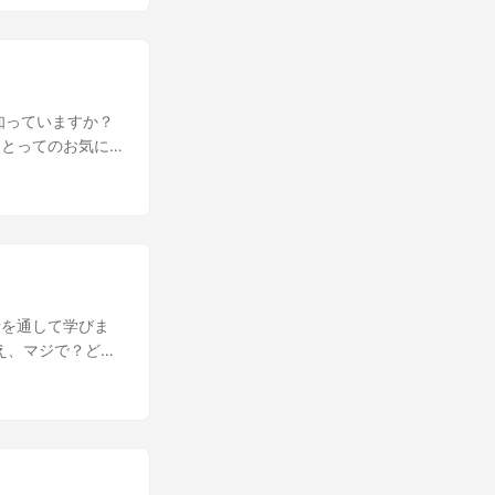
せているから、め
良いところを取り
すい形で伝えるこ
ビデオを見て過ご
て、教育的でイン
知っていますか？
力の秘密がわかりま
にとってのお気に
、もっと欲しくな
いましょう！ ねぇ
ットフォームとし
🤔 うーん、そん
ーがいる巨大なプラ
、それってすごい
して共有するのが簡
 それっていい
beにはチャンネル
会話を通して学びま
ョンとかね。💰
 え、マジで？どう
ubeがビデオを共有
ちろん！始めよう！
フェース、強力な
々が見たいものを知
にとってのお気に
けるの。🎥 わ
得する方法について
ることに焦点を当て
るね！ でも、やっ