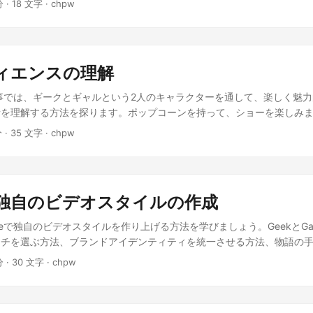
時、輝く星たちが彼女に囁くかのように、不安を払拭するメッセージを
分 · 18 文字 · chpw
コンテンツを前文が不足しているため、適切な続きを書くことが難しい
ができて、コンテンツを見続けるようになるよ。 わかった！他には？ 
信じることを決め、その道を進む決意を固めた。そして彼女は、困難な
を作成しますので、参考にしてください。 彼は、長い間心に秘めてい
事だよ。視聴者は意見を共有し、コンテンツを改善する手助けをする機会
ることができたのだった。 詩の続き: 空に舞うは紙飛行機、 果てしな
手に取った。地図には、遠く離れた島に謎の宝が隠されているという言
に知っておくべきことは？ もちろん！ ライブイベントを開催 して、
飛ばす、 子供たちの無邪気な願い。 風に舞う花びらのように、 遥か
ちを説得し、宝を探し求める冒険に出かけることを決意した。 船はゆ
ルタイムに視聴者と交流しよう。感謝の気持ちを伝え、コミュニティの
くその日まで、 僕らは夢を信じ続ける。
浮かぶ島を目指していた。彼らは困難に遭遇しながらも、お互いを助け
ディエンスの理解
れは思いつかなかった！🤯 それから、 他のクリエイターとコラボ する
とう島にたどり着いた。 彼らは、島の奥深くにある洞窟を探検し始め
び合うだけでなく、新しい視聴者にコンテンツを広めることができるよ
事では、ギークとギャルという2人のキャラクターを通して、楽しく魅
が彼らの足元を滑りやすくしていた。しかし、諦めずに進んでいくうち
達ができるのが楽しみだ！🥳
視聴者を理解する方法を探ります。ポップコーンを持って、ショーを楽しみ
た。 光の先には、豪華な宝物が詰まった部屋が広がっていた。金貨や
on]] gal_normal: ‘ねえ！今日はYouTubeの視聴者を理解する話だよね？’ geek_
い絵画がかけられていた。彼らは驚きと歓喜で声をあげ、互いに祝福し
分 · 35 文字 · chpw
ってそれをやるの？’ gal_encouraging: ‘いい質問ね！まず、ター
洞窟の入り口が崩れ始めた。彼らは慌てて逃げ出し、なんとか無事に洞
geek_nodding: ‘いいね！’ gal_explaining: ‘ターゲット視聴者
、宝物を持ち帰ることはできなかった。その代わりに彼らは、友情や団
に興味を持ちそうな人たちを考えてみて。彼らの年齢、興味、そしてあ
ができた。 彼ら
てね。’ geek_thinking: ‘うーん、だから僕がゲームに関する動画
なた独自のビデオスタイルの作成
やゲームニュースに興味がある人かな？’ gal_happy: ‘そのとおり
。’ geek_wondering: ‘でも、なんで競合他社を分析しなきゃいけない
ubeで独自のビデオスタイルを作り上げる方法を学びましょう。GeekとG
ining: ‘競合他社を分析することで、彼らがうまくやっていることを見つけ
ッチを選ぶ方法、ブランドアイデンティティを統一させる方法、物語の
方法を見つけられるの。彼らの動画のトピック、サムネイル、エンゲー
を提供します。 [[conversation]] gal_ready: ‘さあ、YouTu
分 · 30 文字 · chpw
 geek_determined: ‘わかった！他のゲームチャンネルをチェックし
タイルを作る方法を話し合いましょう！’ geek_eager: ‘耳を傾けて
 ‘素晴らしい！では、コミュニティとの交流について話しましょう。’ geek_exci
’ gal_smiling: ‘ニッチを選ぶことが重要です。情熱を持って知識が
l_encouraging: ‘そうよ！視聴者と交流することで、忠実なコミュニテ
が楽しくて有益になります。’ geek_nodding: ‘それは納得！ 次は何
信したり、フィードバックを求めたり、視聴者を巻き込むコンテンツを