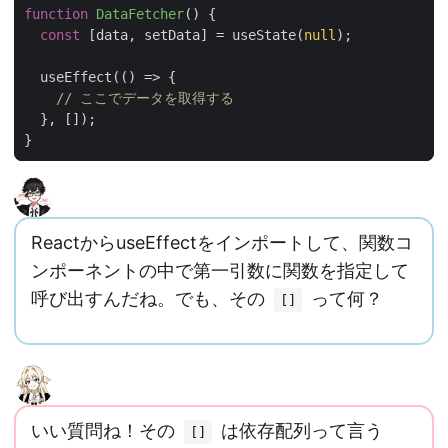
function
DataFetcher
(
)
{
const
[
data
,
setData
]
=
useState
(
null
);
useEffect
(
()
=>
{
// ここでデータを取得する
},
[]);
}
ReactからuseEffectをインポートして、関数コ
ンポーネントの中で第一引数に関数を指定して
呼び出すんだね。でも、その
って何？
[]
いい質問ね！その
は依存配列って言う
[]