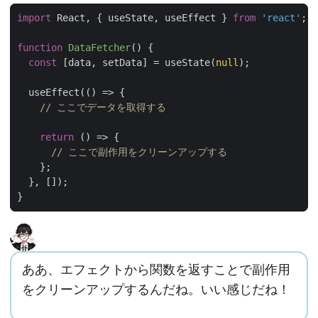
import
React
,
{
useState
,
useEffect
}
from
'react'
;
function
DataFetcher
(
)
{
const
[
data
,
setData
]
=
useState
(
null
);
useEffect
(
()
=>
{
// ここでデータを取得する
return
()
=>
{
// ここで副作用をクリーンアップする
};
},
[]);
}
ああ、エフェクトから関数を返すことで副作用
をクリーンアップするんだね。いい感じだね！