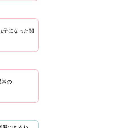
れ子になった関
通常の
回避できるね。