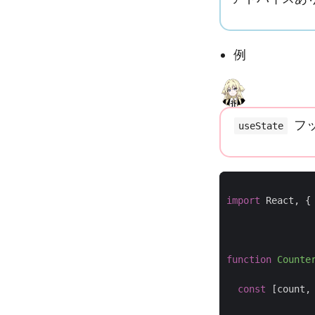
例
フ
useState
import
React
,
{
function
Counte
const
[
count
,