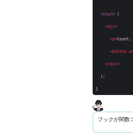
return
(
<
div
>
<
p
>
Count
:
<
button
o
<
/
div
>
);
}
フックが関数