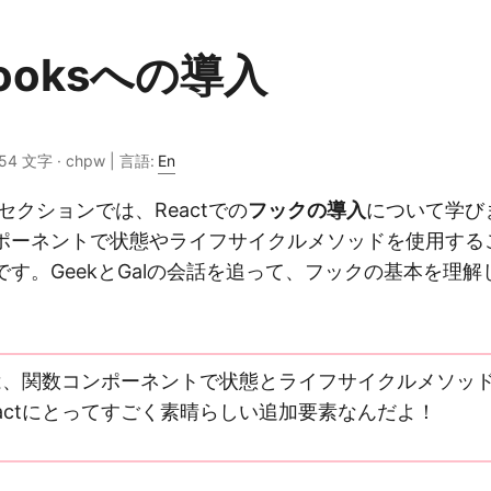
 Hooksへの導入
· 54 文字 · chpw | 言語:
En
セクションでは、Reactでの
フックの導入
について学び
ポーネントで状態やライフサイクルメソッドを使用する
です。GeekとGalの会話を追って、フックの基本を理
クは、関数コンポーネントで状態とライフサイクルメソッ
actにとってすごく素晴らしい追加要素なんだよ！