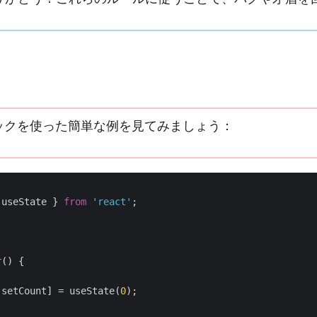
ックを使った簡単な例を見てみましょう：
useState
}
from
'react'
;
r
(
)
{
setCount
]
=
useState
(
0
);