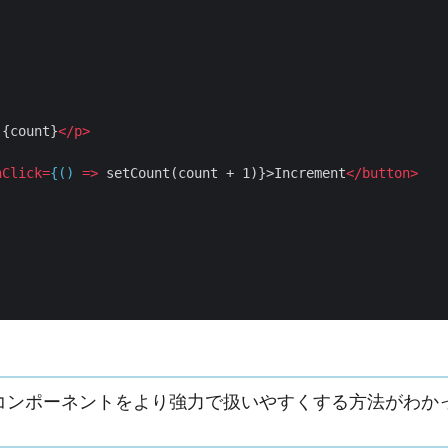
{
count
}
<
/
p
>
nClick
=
{()
=>
setCount
(
count
+
1
)}
>
Increment
<
/
button
>
コンポーネントをより強力で扱いやすくする方法がわか