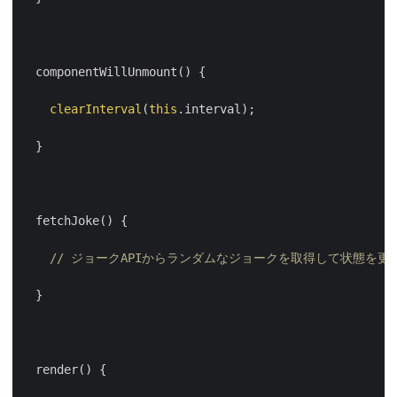
componentWillUnmount
()
{
clearInterval
(
this
.
interval
);
}
fetchJoke
()
{
// ジョークAPIからランダムなジョークを取得して状態を更
}
render
()
{