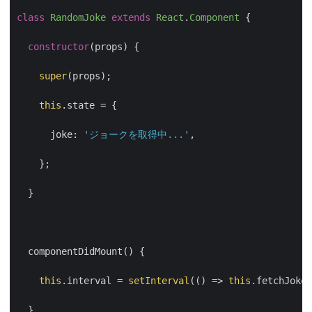
class
RandomJoke
extends
React
.
Component
{
constructor
(
props
)
{
super
(
props
);
this
.
state
=
{
joke
:
'ジョークを取得中...'
,
};
}
componentDidMount
()
{
this
.
interval
=
setInterval
(
()
=>
this
.
fetchJoke
(
}