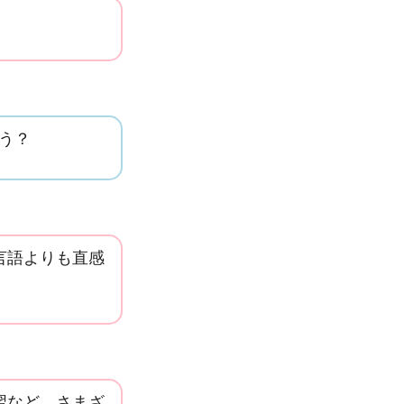
ろう？
言語よりも直感
習など、さまざ