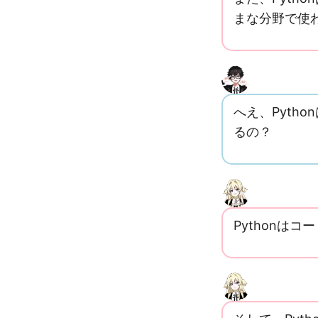
まな分野で使
へえ、Pyth
るの？
Pythonは