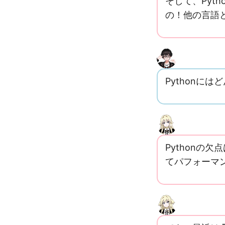
そして、Pyth
の！他の言語
Pythonに
Pythonの
てパフォーマ