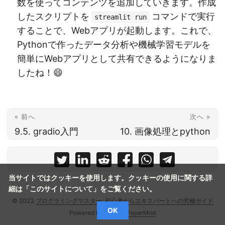
数を使ってコンテンツを追加していきます。作成
したスクリプトを
コマンドで実行
streamlit run
することで、Webアプリが起動します。これで、
Pythonで作ったデータ分析や機械学習モデルを
簡単にWebアプリとして共有できるようになりま
したね！😄
« 前へ
次へ »
9.5. gradio入門
10. 画像処理とpython
当サイトではクッキーを使用します。クッキーの使用に関する詳
細は「
このサイトについて
」をご覧ください。
© 2023
プログラミングマスター: 初心者からエキスパートへの究極ガイド
OK
Powered by
Hugo
&
PaperMod