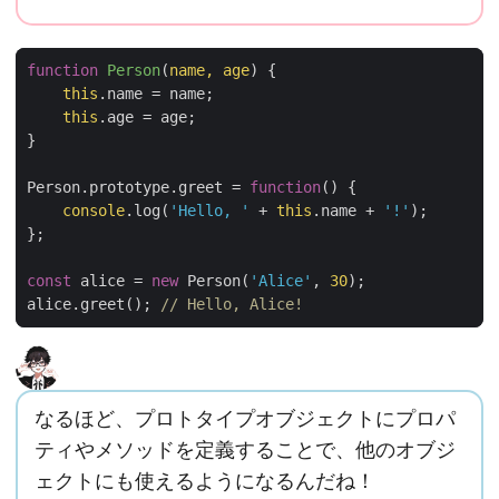
function
Person
(
name
,
age
)
{
this
.
name
=
name
;
this
.
age
=
age
;
}
Person
.
prototype
.
greet
=
function
(
)
{
console
.
log
(
'Hello, '
+
this
.
name
+
'!'
);
};
const
alice
=
new
Person
(
'Alice'
,
30
);
alice
.
greet
();
// Hello, Alice!
なるほど、プロトタイプオブジェクトにプロパ
ティやメソッドを定義することで、他のオブジ
ェクトにも使えるようになるんだね！