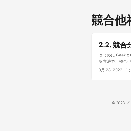
競合他
2.2. 競
はじめに Geek
る方法で、競合他
競合他社を分析す
3月 23, 2023
· 1 
ず、あなたのコン
た！それからどう
デオスタイル、視
すればいいの？ 
成功から学び、失
© 2023
プ
メントを分析 し
楽しんでいるのか
に おめでとうご
特定し、彼らの