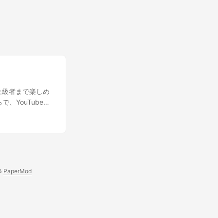
ら上級者まで楽しめ
YouTubeで
法を教えて！ ま
です。 わかっ
が扱うトピック、ビ
の情報をどう活用
活用します！彼らの
視聴者のエンゲージ
&
PaperMod
れで視聴者が何を
だね！🔍 おわり
類似チャンネルを
です。しかし、一