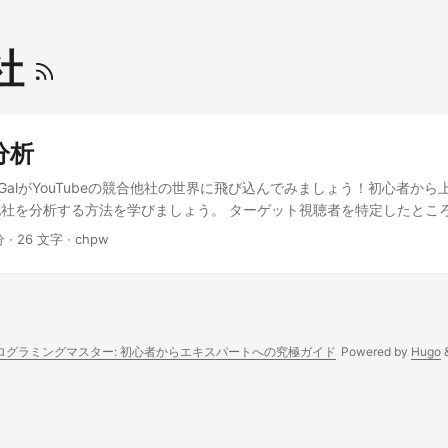
社
合分析
とGalがYouTubeの競合他社の世界に飛び込んでみましょう！初心者か
社を分析する方法を学びましょう。 ターゲット視聴者を特定したところで、
ることについて話しましょう！ おお、準備はできてるよ！競合分析の方
分 · 26 文字 · chpw
テンツに類似したチャンネルを特定します。これらがあなたの競合他社
すればいいの？ 次に、 彼らのコンテンツを研究 してください。彼ら
聴者を引き付けるために使用する手法など、パターンを探します。 そ
彼らのコンテンツのギャップを見つけ、 自分の動画を改善するために 
敗を避けることができます。 すごいね！他に何かある？ そうだね！ 
ログラミングマスター: 初心者からエキスパートへの究極ガイド
Powered by
Hugo
てみて。彼らの動画のコメントやいいね、シェアをチェックしてね。こ
、何が好まれないのかがわかるよ。 ワォ、まるでYouTubeの探偵みたい
ざいます。これでYouTubeで競合他社を分析する方法がわかりました！
コンテンツを前文が不足しているため、適切な続きを書くことが難しい