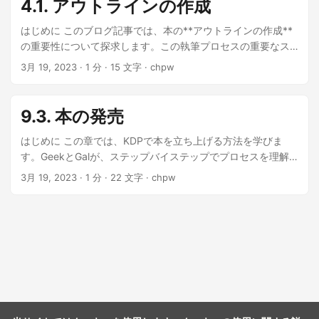
4.1. アウトラインの作成
って、整理整頓に役立つんだ。 なるほど！次は何？ 概要がで
きたら、わかりやすくシンプルに書くことに集中してね。こ
はじめに このブログ記事では、本の**アウトラインの作成**
れで、読者がメッセージを簡単に理解できるようになるわ。
の重要性について探求します。この執筆プロセスの重要なス
それをやるためのヒントは？ もちろん！短い文を使って、専
テップは、賢明なギャルと熱心なギークの楽しい会話を通じ
3月 19, 2023
· 1 分 · 15 文字 · chpw
門用語を避けて、能動態で書くこと。そして、自分らしくあ
て説明されています。 本を書き始める前に、アウトラインを
ることを忘れずにね！ わかった！編集や校正はどうすればい
作ろう！ アウトライン？なんで必要なの？ アウトラインは、
いの？ いい質問ね！本を書き終えたら、ちょっと休んで、新
考えやアイデアを整理するのに役立ち、本を書くのが簡単に
9.3. 本の発売
鮮な目で編集や校正に取り組むのがいいわ。 スペルチェッカ
なるよ。 アウトラインに何を含めたらいいの？ まず、主要な
ーだけではダメなんだね？🤣 そう！スペルチェッカーは助け
アイデアや章から始めて、それらをさらに小さなセクション
はじめに この章では、KDPで本を立ち上げる方法を学びま
になるけど、文脈による誤りや文法の問題は見逃すかもしれ
やサブトピックに分割してね。これで明確な構造ができる
す。GeekとGalが、ステップバイステップでプロセスを理解
ないわ。それに、編集は単に誤字脱字を直すだけではなく、
よ。 わかった。アウトラインはどれくらい詳細にすべき？ そ
するお手伝いをします。 KDPで本を立ち上げるのがすぐそこ
3月 19, 2023
· 1 分 · 22 文字 · chpw
本全体の流れや構造を改善することも大事なの。 わかった、
れは好みによるわ！シンプルなリストを好む作家もいれば、
だね！準備はできてる？🚀 もちろん！次のステップは何？😃
本を書き始める準備ができたよ！ おわりに この会話をたどっ
ノートや例を含む詳細なアウトラインが好きな人もいるよ。
プロセスを説明するね。思ってるより簡単だから！😉 ステッ
て、本を書くための重要なステップを学びました。概要を作
アウトラインを作成する準備ができたよ！効果的にするため
プ1：本の詳細を確認する 立ち上げる前に、タイトル、著者
成することから、わかりやすく書くこと、効果的な編集ま
のヒントはある？ もちろん！アウトラインは柔軟に対応しよ
名、説明などの本の詳細をダブルチェックしてね。間違いが
で、これらのヒントが魅力的でよく書かれた本を作成するの
う。書いているうちに新しいアイデアが見つかったり、変更
ないか確認して！📚 わかった！本が完璧に見えるようにした
に役立ちます。本を書く旅の途中で頑張ってください！😃
したくなることがあるかもしれないけど、それで大丈夫！🌟
い！👌 ステップ2：本をプレビューする 次に、KDPのオンラ
ハハ、だからアウトラインは、十戒みたいに石に刻まれたも
インプレビューアを使って、さまざまなKindleデバイスで本が
のじゃないんだね！🤣 そうなの！書く過程で進化する生きた
どのように見えるか確認するの。これで、フォーマットの問
ドキュメントなんだよ。 おわりに これで、**アウトラインの
題があれば見つけられるよ。🖥️ すごいね、それは役に立つ！