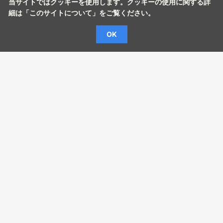
当サイトではクッキーを使用します。クッキーの使用に関する詳
作成**の重要性と、本の執筆プロセスでどのように役立つか
どのデバイスでも本が素晴らしく見えるようにしたい！📱 ス
細は「
このサイトについて
」をご覧ください。
を理解できました。執筆中に柔軟で変更に対応できるように
テップ3：本のリリース日を設定する 本をすぐに立ち上げた
しましょう。アウトライン作成、頑張ってね！😃
い？それとも未来の日付にスケジュールしたい？📅 早ければ
OK
早いほどいい！みんなに本を読んでもらいたくて待ちきれな
い！😍 その興奮が伝わってくるね！さっそく公開しよう！🎉
ステップ4：本を審査に出す 最後のステップ！「送信」をク
リックして本を審査に出すの。KDPは、Kindleストアでライブ
になる前に、ガイドラインに準拠しているかどうかを確認す
るよ。📚 私の本が見事に合格すること間違いなし！🌈 おわり
に おめでとう！KDPで無事に本を立ち上げたね！これで、世
界中の人々があなたの傑作を楽しめるよ！🌟 ありがとう！出
版された作家になれてとても興奮してる！🥳 これで、KDPで
本を立ち上げる方法がわかりました！素晴らしいコンテンツ
を作り続けて、世界中に共有しましょう！😃