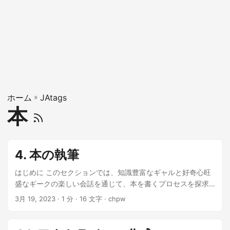
ホーム
»
JAtags
本
4. 本の執筆
はじめに このセクションでは、知識豊富なギャルと好奇心旺
盛なギークの楽しい会話を通じて、本を書くプロセスを探求
していきます。本を書く旅をスムーズで楽しいものにするた
3月 19, 2023
· 1 分 · 16 文字 · chpw
めの役立つヒントやコツを学びましょう。 さあ、本を書くと
ころに飛び込んでいこう！ 準備できてる！最初のステップは
何？ まず、本の概要を作成することだよ。これが道案内にな