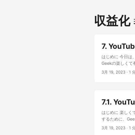
収益化
7. You
はじめに 今日は
Geekの楽しく
うん！どうやって
3月 19, 2023
· 1 
者数など、一定の
プ、グッズ販売な
の？ スポンサー
できるよ！ おお
7.1. Y
化する方法の基
な方法を見つけて
はじめに 楽しくて
するために、Gee
法を知りたい？ 
3月 19, 2023
· 1 
ールがあるのよ！