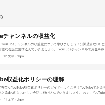
Tubeチャンネルの収益化
、YouTubeチャンネルの収益化について学びましょう！知識豊富なGal
て有益な会話に飛び込んでいきましょう。 YouTubeチャンネルでお金を
始めるの？ まず、YouTubeの収益化ポリシーを理解する必要があるよ
分 · 12 文字 · chpw
要件を満たさないといけないんだ。 わかった！次は何？ それから、広
ど、お金を稼ぐさまざまな方法を探ることができるよ！ すごい！他に
シップやアフィリエイトマーケティングを見つけたり、自分で製品を作
っ、お金を稼ぐ方法がたくさんあるんだね！ おわりに これで、YouTub
ouTube収益化ポリシーの理解
本的な理解ができました！お金を稼ぐ方法はたくさんあるので、自分や
ください。収益化を楽しんで！😄
有益なYouTube収益化ポリシーのガイドへようこそ！YouTubeでお
kとGalの面白おかしい会話に飛び込んでいきましょう。 ねぇ、YouTu
うん、絶対！秘密は何？ まあ、秘密じゃないけど、 YouTube収益化ポ
分 · 41 文字 · chpw
 面白いね！もっと教えて！ YouTube収益化ポリシー まず、チャンネ