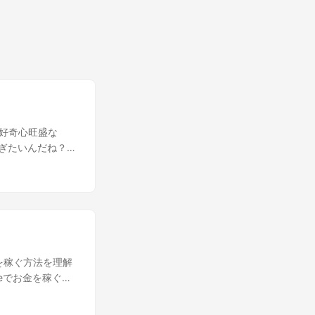
と好奇心旺盛な
稼ぎたいんだね？
。視聴時間や登録
告やメンバーシッ
も収益源はある
ったりすることも
eチャンネルを収益
コンテンツに最適
金を稼ぐ方法を理解
beでお金を稼ぐ方
リシー っていうル
ルでお金を稼ぎ始め