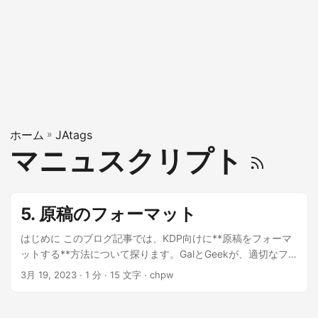
ホーム
»
JAtags
マニュスクリプト
5. 原稿のフォーマット
はじめに このブログ記事では、KDP向けに**原稿をフォーマ
ットする**方法について探ります。GalとGeekが、適切なフ
ォーマットの重要性とそれに関わる手順について話し合う様
3月 19, 2023
· 1 分 · 15 文字 · chpw
子をご覧ください。 本をプロフェッショナルで読みやすいも
のにするためには、原稿を正しくフォーマットする必要があ
るわ！ フォーマットするときに何に注目すればいいの？ テキ