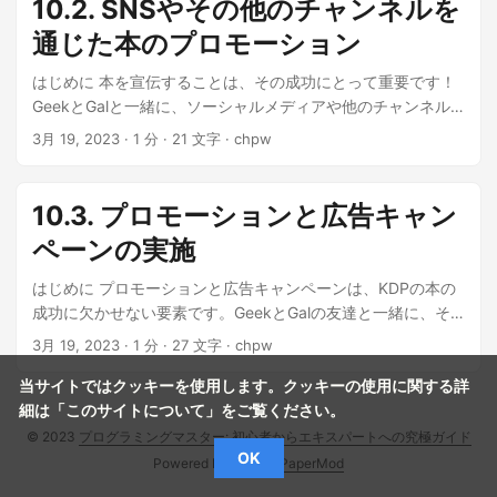
10.2. SNSやその他のチャンネルを
で動画を共有 し始めましょう。ターゲットオーディエンスが
通じた本のプロモーション
最も活発な場所に投稿してください。 なるほど！広く知らせ
るってことだね？📣 その通り！そして、投稿するときに 関連
はじめに 本を宣伝することは、その成功にとって重要です！
するハッシュタグを使う ことを忘れないでね。これによっ
GeekとGalと一緒に、ソーシャルメディアや他のチャンネル
て、人々があなたのコンテンツを簡単に見つけることができ
を使って宣伝する方法を学びましょう。 ステップ1：プロモー
3月 19, 2023
· 1 分 · 21 文字 · chpw
ます。 🤔 ソーシャルメディアで視聴者と交流することはどう
ションの重要性を理解する ねぇ、KDPの本を宣伝することが
かな？ 素晴らしい質問！ 視聴者との交流 はとても重要だよ。
なぜそんなに重要なのか知ってる？🚀 うーん、教えて！🤔 本
コメントに返信したり、質問したり、アンケートを作成した
を宣伝することで、もっと多くの人がその存在を知り、売れ
10.3. プロモーションと広告キャン
りして、興味を持ち続けてもらおう。 じゃあ、ソーシャルバ
る可能性が高まるのよ！📈 わぁ、100万部売りたいな！🤩 ス
タフライみたいにDMに入り込むべきかな？🦋 まあ、それと
ペーンの実施
テップ2：ソーシャルメディアを使ったプロモーション まずは
ちょうど 同じような感じではないけど、考え方はその通り！
ソーシャルメディアで本を宣伝しよう！📱 どのプラットフォ
はじめに プロモーションと広告キャンペーンは、KDPの本の
😉 おわりに これで、ソーシャルメディアプラットフォームを
ームを使えばいいの？🧐 FacebookやTwitter、Instagram、
成功に欠かせない要素です。GeekとGalの友達と一緒に、そ
効果的に活用してYouTube動画を宣伝する方法がわかりまし
LinkedInなどの人気のあるプラットフォームが最適よ。アッ
の方法を学んでいきましょう。 ステップ1: プロモーションを
たね。コンテンツを共有し、ハッシュタグを使い、視聴者と
3月 19, 2023
· 1 分 · 27 文字 · chpw
プデートやティーザーをシェアして、フォロワーと交流しま
理解する プロモーションは、本の売り上げを伸ばすための素
交流することで、より多くの人に届けることができ、チャン
しょう！🎉 ソーシャルメディアのスーパースターになるぞ！
晴らしい方法だよ！🚀 それってどうやって動くの？🤔 期間限
当サイトではクッキーを使用します。クッキーの使用に関する詳
ネルの成長が期待できます。宣伝活動を楽しんでね！😃
🌟 ステップ3：他のチャンネルを使ったプロモーション 他の
定の割引や無料プレゼント、他の商品とのセット販売などを
細は「
このサイトについて
」をご覧ください。
宣伝チャンネルも忘れずにね！💪 それって何？🤨 ゲストブロ
提供することができるよ。これらの方法は、もっと多くの読
© 2023
プログラミングマスター: 初心者からエキスパートへの究極ガイド
グの投稿やポッドキャストへの参加、オンラインフォーラム
OK
者を引き付けることができるんだ！🌟 いい取引が大好きだよ
Powered by
Hugo
&
PaperMod
への参加、または他の著者との共同プロモーションなど、い
ね！😂 ステップ2: 広告キャンペーンを作成する 広告キャンペ
ろいろな方法があるわ！🌐 世界は僕の宣伝の牡蠣だ！🌍 おわ