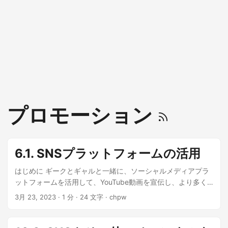
プロモーション
6.1. SNSプラットフォームの活用
はじめに ギークとギャルと一緒に、ソーシャルメディアプラ
ットフォームを活用して、YouTube動画を宣伝し、より多く
の視聴者に届ける方法を探求しましょう。 まず最初に、動画
3月 23, 2023
· 1 分 · 24 文字 · chpw
の宣伝のために ソーシャルメディアプラットフォームを活用
することについて話しましょう！ おお、聞いてるよ！🎧 いい
ね！ Facebook、Twitter、Instagramなどのプラットフォーム