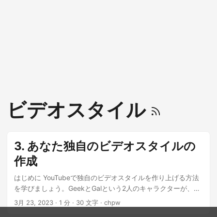
ビデオスタイル
3. あなた独自のビデオスタイルの
作成
はじめに YouTubeで独自のビデオスタイルを作り上げる方法
を学びましょう。GeekとGalという2人のキャラクターが、ニ
ッチを選ぶ方法、ブランドアイデンティティを統一させる方
3月 23, 2023
· 1 分 · 30 文字 · chpw
法、物語の手法を取り入れる方法など、興味深い洞察を提供